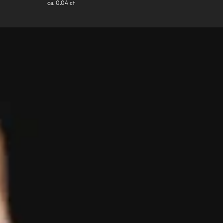
ca.
0.04
ct