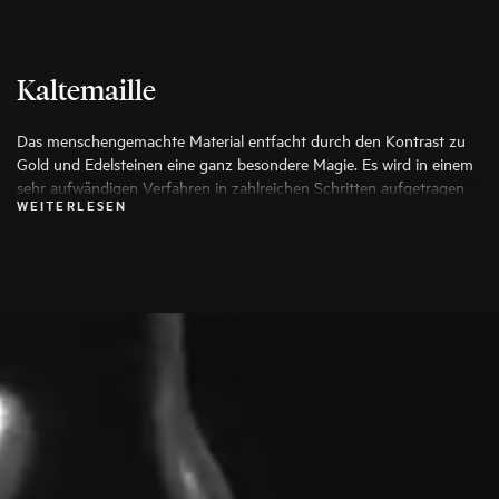
Kaltemaille
Das menschengemachte Material entfacht durch den Kontrast zu
Gold und Edelsteinen eine ganz besondere Magie. Es wird in einem
sehr aufwändigen Verfahren in zahlreichen Schritten aufgetragen
WEITERLESEN
und für seine Strapazierfähigkeit, hohen Tragekomfort und die
Möglichkeit kreativster Farbgebung geschätzt.