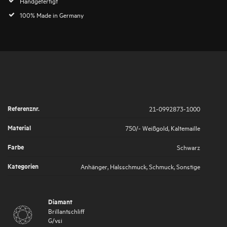
Handgefertigt
100% Made in Germany
Referenznr.
21-0992873-1000
Material
750/- Weißgold
,
Kaltemaille
Farbe
Schwarz
Kategorien
Anhänger
,
Halsschmuck
,
Schmuck
,
Sonstige
Diamant
Brillantschliff
G
/
vsi