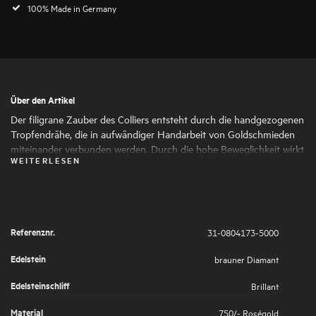
100% Made in Germany
Über den Artikel
Der filigrane Zauber des Colliers entsteht durch die handgezogenen
Tropfendrähe, die in aufwändiger Handarbeit von Goldschmieden
miteinander verbunden werden. Durch die hohe Beweglichkeit wirkt
WEITERLESEN
das Collier zart und feminin, so als würde eine leichte Brise das
Schmuckstück umspielen.
Referenznr.
31-0804173-5000
Edelstein
brauner Diamant
Edelsteinschliff
Brillant
Material
750/- Roségold