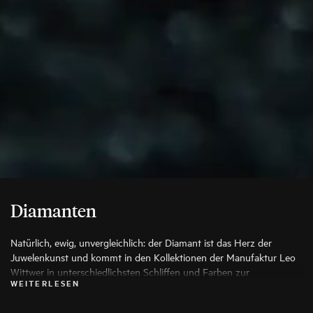
Diamanten
Natürlich, ewig, unvergleichlich: der Diamant ist das Herz der
Juwelenkunst und kommt in den Kollektionen der Manufaktur Leo
Wittwer in unterschiedlichsten Schliffen und Farben zur
WEITERLESEN
Anwendung, die seine Schönheit auf die Spitze treiben. Es werden
ausschließlich die besten Diamanten verwendet, jeder Stein wird vor