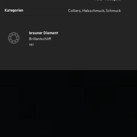
Kategorien
Colliers
,
Halsschmuck
,
Schmuck
brauner Diamant
Brillantschliff
vsi