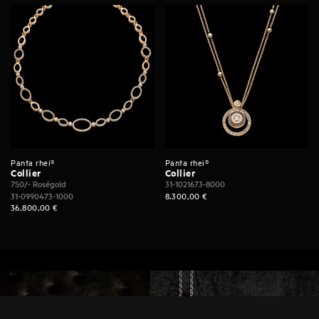
Panta rhei®
Panta rhei®
Collier
Collier
750/- Roségold
31-1021673-8000
31-0990473-1000
8.300,00
€
36.800,00
€