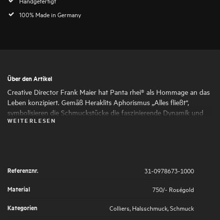
Handgefertigt
100% Made in Germany
Über den Artikel
Creative Director Frank Maier hat Panta rhei® als Hommage an das
Leben konzipiert. Gemäß Heraklits Aphorismus „Alles fließt“,
symbolisieren die Schmuckstücke die faszinierende Dynamik und
WEITERLESEN
den ständigen Wandel des Lebens. Runde und ovale Formen
schmiegen sich harmonisch aneinander und verleihen dem
Schmuck seine faszinierende Ausdruckskraft und Femininität. Die
kunstvoll gesetzten Highlights aus großen und kleinen
Naturdiamanten symbolisieren die großen und kleinen Momente
Referenznr.
31-0978673-1000
des Lebens, die es wert sind, von uns gefeiert zu werden.
Material
750/- Roségold
Kategorien
Colliers
,
Halsschmuck
,
Schmuck