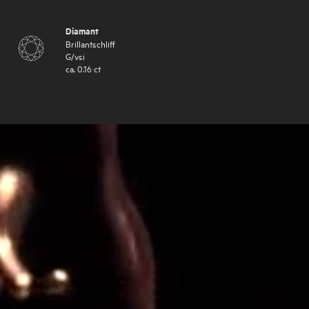
Diamant
Brillantschliff
G
/
vsi
ca.
0.16
ct