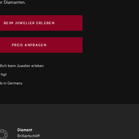
er Diamanten.
BEIM JUWELIER ERLEBEN
PREIS ANFRAGEN
lich beim Juwelier erleben
tigt
e in Germany
Diamant
Brillantschliff