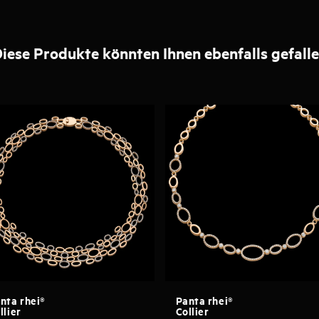
iese Produkte könnten Ihnen ebenfalls gefall
nta rhei®
Panta rhei®
llier
Collier