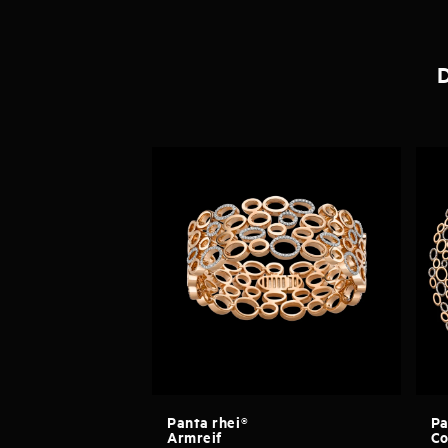
D
Panta rhei®
Pa
Armreif
Co