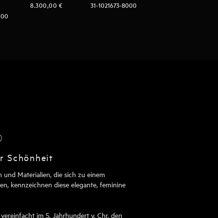
8.300,00
€
31-1021673-8000
000
®
er Schönheit
 und Materialien, die sich zu einem
n, kennzeichnen diese elegante, feminine
it vereinfacht im 5. Jahrhundert v. Chr. den