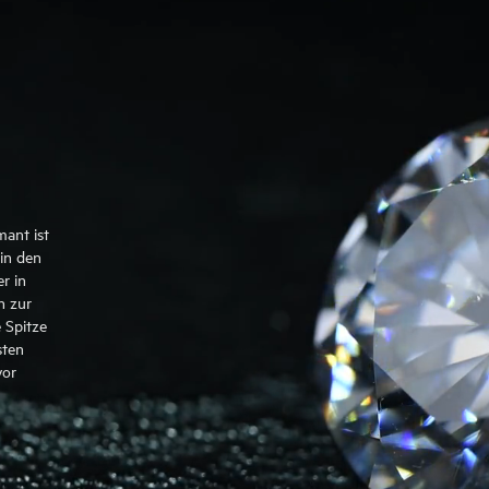
mant ist
in den
r in
n zur
 Spitze
sten
vor