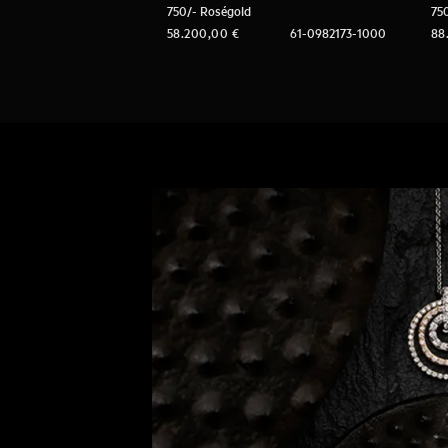
750/- Roségold
75
58.200,00
€
61-0982173-1000
88