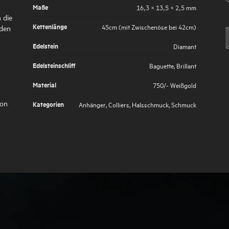
Maße
16,3 × 13,5 × 2,5 mm
n die
Kettenlänge
45cm (mit Zwischenöse bei 42cm)
 den
Edelstein
Diamant
Edelsteinschliff
Baguette, Brillant
Material
750/- Weißgold
von
Kategorien
Anhänger
,
Colliers
,
Halsschmuck
,
Schmuck