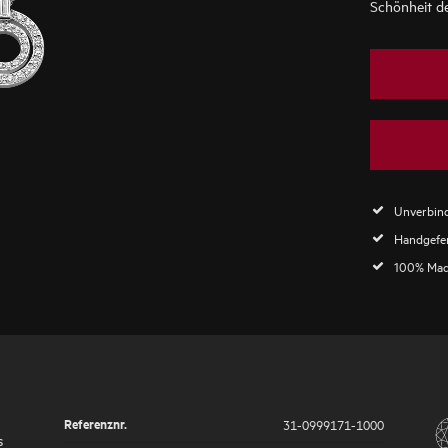
Schönheit d
Unverbind
Handgefer
100% Mad
Referenznr.
31-0999171-1000
s