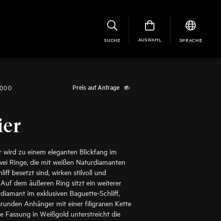
AUSWAHL
SUCHE
SPRACHE
1000
Preis auf Anfrage
ier
er wird zu einem eleganten Blickfang im
wei Ringe, die mit weißen Naturdiamanten
hliff besetzt sind, wirken stilvoll und
Auf dem äußeren Ring sitzt ein weiterer
diamant im exklusiven Baguette-Schliff,
srunden Anhänger mit einer filigranen Kette
ie Fassung in Weißgold unterstreicht die