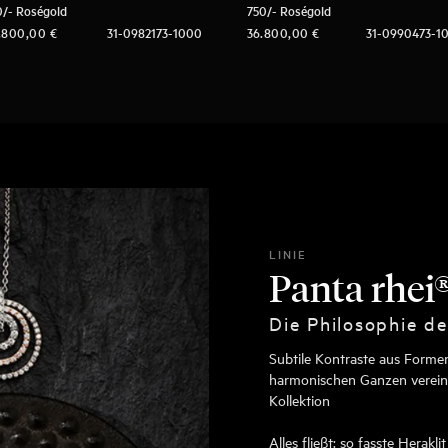
0/- Roségold
750/- Roségold
.800,00
€
31-0982173-1000
36.800,00
€
31-0990473-1
LINIE
Panta rhei
Die Philosophie d
Subtile Kontraste aus Formen
harmonischen Ganzen vereine
Kollektion
Alles fließt: so fasste Herakl