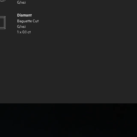
G
/
vsi
Diamant
Baguette Cut
G
/
vsi
1
x
0.1
ct