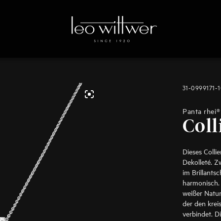
31-0999171-
Panta rhei®
Coll
Dieses Colli
Dekolleté. Z
im Brillantsc
harmonisch. 
weißer Natur
der den krei
verbindet. D