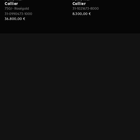
Collier
Collier
750/- Roségold
31-1021673-8000
31-0990473-1000
8.300,00
€
36.800,00
€