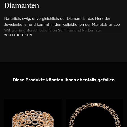
Diamanten
Natürlich, ewig, unvergleichlich: der Diamant ist das Herz der
Juwelenkunst und kommt in den Kollektionen der Manufaktur Leo
Wittwer in unterschiedlichsten Schliffen und Farben zur
WEITERLESEN
Anwendung, die seine Schönheit auf die Spitze treiben. Es werden
ausschließlich die besten Diamanten verwendet, jeder Stein wird vor
seiner Verarbeitung von Spezialisten genauestens geprüft.
Diese Produkte könnten Ihnen ebenfalls gefallen