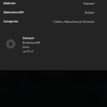
Edelstein
Diamant
Edelsteinschliff
Brillant
Kategorien
Colliers
,
Halsschmuck
,
Schmuck
Diamant
Brillantschliff
G
/
vsi
ca.
0.1
ct