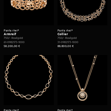
Panta rhei®
Panta rhei®
Armreif
Collier
750/- Roségold
750/- Roségold
61-0982173-1000
31-0982173-1000
58.200,00
€
88.800,00
€
Panta rhei®
Panta rhei®