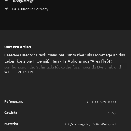
Handgefertigt
100% Made in Germany
Über den Artikel
Creative Director Frank Maier hat Panta rhei® als Hommage an das
Leben konzipiert. Gemäß Heraklits Aphorismus “Alles fließt”,
symbolisieren die Schmuckstücke die faszinierende Dynamik und
WEITERLESEN
den ständigen Wandel des Lebens. Runde und ovale Formen
schmiegen sich harmonisch aneinander und verleihen dem
Schmuck seine faszinierende Ausdruckskraft und Femininität. Die
kunstvoll gesetzten Highlights aus großen und kleinen
Naturdiamanten symbolisieren die großen und kleinen Momente
Referenznr.
31-1001376-1000
des Lebens, die es wert sind, von uns gefeiert zu werden.
Gewicht
3,9 g
Material
750/- Roségold
,
750/- Weißgold