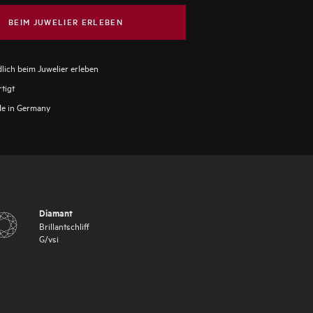
BEIM JUWELIER ERLEBEN
lich beim Juwelier erleben
tigt
e in Germany
Diamant
Brillantschliff
G
/
vsi