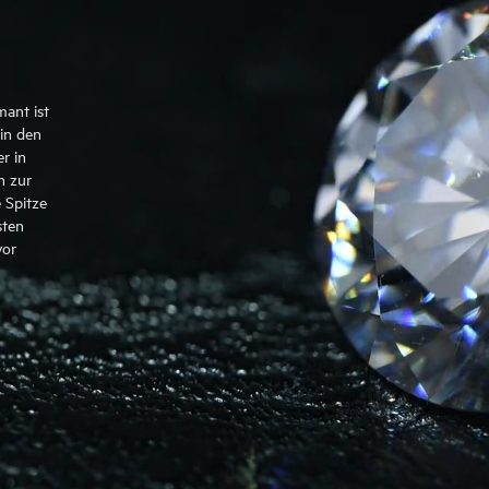
mant ist
in den
r in
n zur
 Spitze
sten
vor