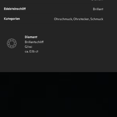
Edelsteinschliff
Brillant
Kategorien
Ohrschmuck
,
Ohrstecker
,
Schmuck
Diamant
Brillantschliff
G
/
vsi
ca.
0.16
ct