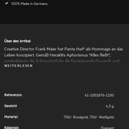
100% Made in Germany
Über den Artikel
Creative Director Frank Maier hat Panta rhei® als Hommage an das
Leben konzipiert. Gemäß Heraklits Aphorismus “Alles fließt”,
symbolisieren die Schmuckstücke die faszinierende Dynamik und
WEITERLESEN
den ständigen Wandel des Lebens. Runde und ovale Formen
schmiegen sich harmonisch aneinander und verleihen dem
Schmuck seine faszinierende Ausdruckskraft und Femininität. Die
kunstvoll gesetzten Highlights aus großen und kleinen
Naturdiamanten symbolisieren die großen und kleinen Momente
Referenznr.
41-1001876-1100
des Lebens, die es wert sind, von uns gefeiert zu werden.
Gewicht
4,5 g
Material
750/- Roségold
,
750/- Weißgold
Edelstein
Diamant