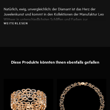
Natürlich, ewig, unvergleichlich: der Diamant ist das Herz der
Juwelenkunst und kommt in den Kollektionen der Manufaktur Leo
Wittwer in unterschiedlichsten Schliffen und Farben zur
WEITERLESEN
Anwendung, die seine Schönheit auf die Spitze treiben. Es werden
ausschließlich die besten Diamanten verwendet, jeder Stein wird vor
seiner Verarbeitung von Spezialisten genauestens geprüft.
Diese Produkte könnten Ihnen ebenfalls gefallen