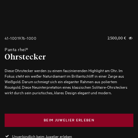
41-1001976-1000
2.500,00
€
Panta rhei®
Ohrstecker
Diese Ohrstecker werden zu einem faszinierenden Highlight am Ohr. Im
Fokus steht ein weißer Naturdiamant im Brillantschliff in einer Zarge aus
Weißgold. Darum schmiegt sich ein eleganter Rahmen aus poliertem
Roségold. Diese Neuinterpretation eines klassischen Solitaire-Ohrsteckers
wirkt durch sein puristisches, klares Design elegant und modern.
BEIM JUWELIER ERLEBEN
Unverbindlich beim Juwelier erleben