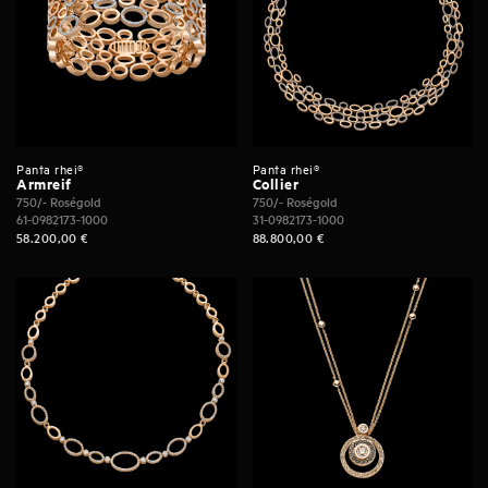
Panta rhei®
Panta rhei®
Armreif
Collier
750/- Roségold
750/- Roségold
61-0982173-1000
31-0982173-1000
58.200,00
€
88.800,00
€