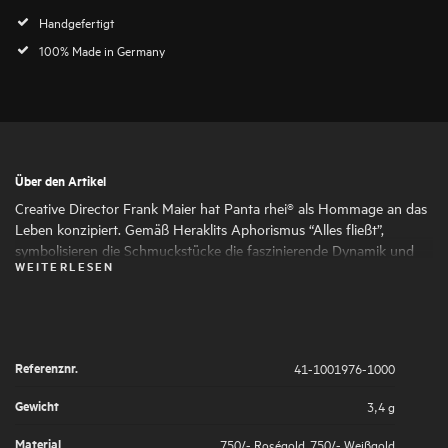
Handgefertigt
100% Made in Germany
Über den Artikel
Creative Director Frank Maier hat Panta rhei® als Hommage an das
Leben konzipiert. Gemäß Heraklits Aphorismus “Alles fließt”,
symbolisieren die Schmuckstücke die faszinierende Dynamik und
WEITERLESEN
den ständigen Wandel des Lebens. Runde und ovale Formen
schmiegen sich harmonisch aneinander und verleihen dem
Schmuck seine faszinierende Ausdruckskraft und Femininität. Die
kunstvoll gesetzten Highlights aus großen und kleinen
Naturdiamanten symbolisieren die großen und kleinen Momente
Referenznr.
41-1001976-1000
des Lebens, die es wert sind, von uns gefeiert zu werden.
Gewicht
3,4 g
Material
750/- Roségold
,
750/- Weißgold