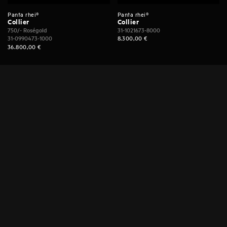
Panta rhei®
Panta rhei®
Collier
Collier
750/- Roségold
31-1021673-8000
31-0990473-1000
8.300,00
€
36.800,00
€