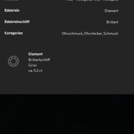
Edelstein
Diamant
Edelsteinschliff
Brillant
Kategorien
Ohrschmuck
,
Ohrstecker
,
Schmuck
Diamant
Brillantschliff
G
/
vsi
ca.
0.2
ct