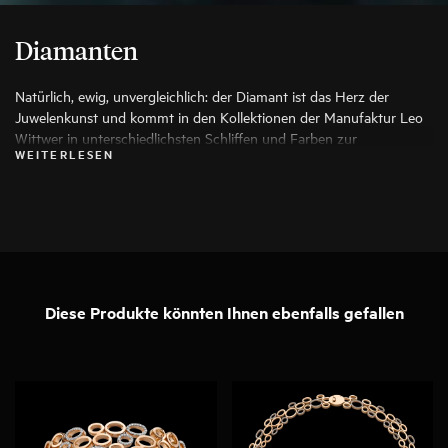
Diamanten
Natürlich, ewig, unvergleichlich: der Diamant ist das Herz der
Juwelenkunst und kommt in den Kollektionen der Manufaktur Leo
Wittwer in unterschiedlichsten Schliffen und Farben zur
WEITERLESEN
Anwendung, die seine Schönheit auf die Spitze treiben. Es werden
ausschließlich die besten Diamanten verwendet, jeder Stein wird vor
seiner Verarbeitung von Spezialisten genauestens geprüft.
Diese Produkte könnten Ihnen ebenfalls gefallen