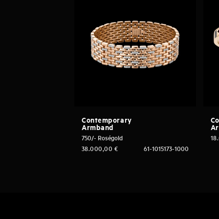
Contemporary
Co
Armband
Ar
750/- Roségold
18
38.000,00
€
61-1015173-1000