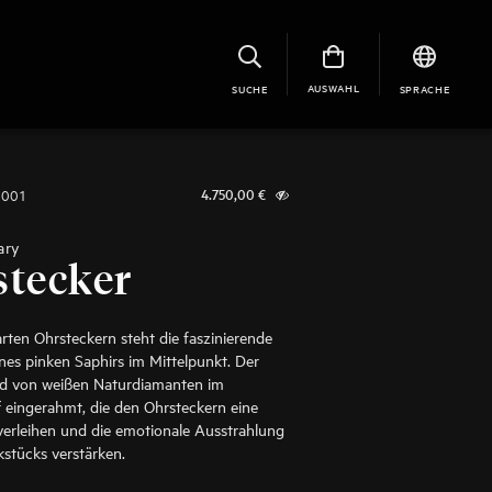
AUSWAHL
SUCHE
SPRACHE
1001
4.750,00
€
ary
stecker
arten Ohrsteckern steht die faszinierende
nes pinken Saphirs im Mittelpunkt. Der
ird von weißen Naturdiamanten im
iff eingerahmt, die den Ohrsteckern eine
erleihen und die emotionale Ausstrahlung
stücks verstärken.