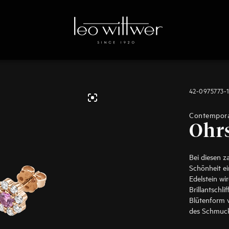
42-0975773-
Contempor
Ohr
Bei diesen z
Schönheit ei
Edelstein w
Brillantschl
Blütenform v
des Schmuck