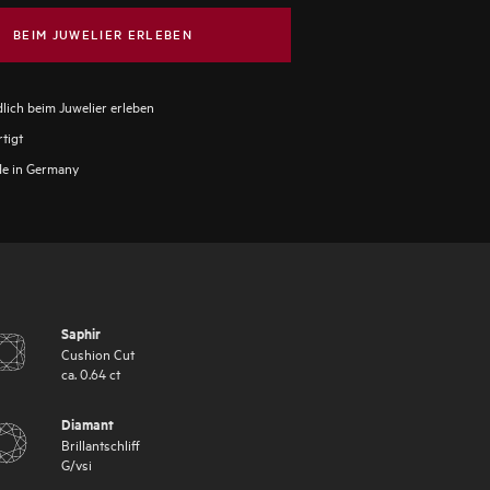
BEIM JUWELIER ERLEBEN
lich beim Juwelier erleben
tigt
e in Germany
Saphir
Cushion Cut
ca.
0.64
ct
Diamant
Brillantschliff
G
/
vsi