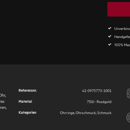
Unverbind
Handgefer
100% Mad
Referenznr.
42-0975773-1001
Ohr,
Das
Material
750/- Roségold
ren,
Kategorien
Ohrringe
,
Ohrschmuck
,
Schmuck