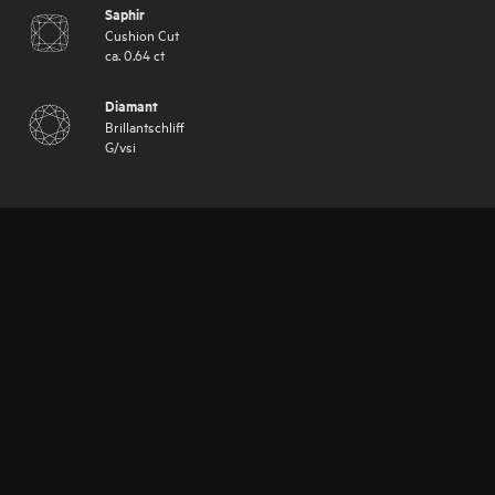
Saphir
Cushion Cut
ca.
0.64
ct
Diamant
Brillantschliff
G
/
vsi