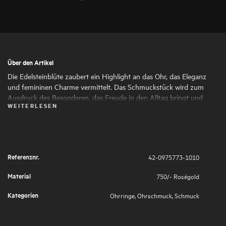
Über den Artikel
Die Edelsteinblüte zaubert ein Highlight an das Ohr, das Eleganz
und femininen Charme vermittelt. Das Schmuckstück wird zum
Ausdruck des Besonderen, das Freude in den Alltag bringt und
WEITERLESEN
dessen Schönheit man in jedem Moment des Lebens genießen
kann.
Referenznr.
42-0975773-1010
Material
750/- Roségold
Kategorien
Ohrringe
,
Ohrschmuck
,
Schmuck