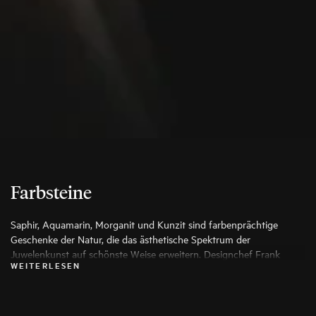
Farbsteine
Saphir, Aquamarin, Morganit und Kunzit sind farbenprächtige
Geschenke der Natur, die das ästhetische Spektrum der
Juwelenkunst auf schönste Weise erweitern. Designchef Frank
WEITERLESEN
Maier wählt für seine Arbeiten ausschließlich die besten Exemplare
aus, damit aus ihnen ein besonderes Schmuckstück entstehen kann.