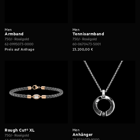
Men
Men
Armband
Tennisarmband
750/- Roségold
750/- Roségold
62-0995073-0000
60-0670473-5001
Preis auf Anfrage
23.200,00
€
Rough Cut® XL
Men
Anhänger
750/- Roségold
21-1024071-9000