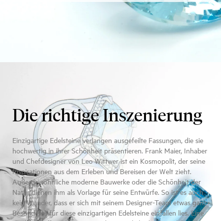
Die richtige Inszenierung
Einzigartige Edelsteine verlangen ausgefeilte Fassungen, die sie
hochwertig in ihrer Schönheit präsentieren. Frank Maier, Inhaber
und Chefdesigner von Leo Wittwer ist ein Kosmopolit, der seine
Inspirationen aus dem Erleben und Bereisen der Welt zieht.
Außergewöhnliche moderne Bauwerke oder die Schönheit der
Natur dienen ihm als Vorlage für seine Entwürfe. So ist es auch
kein Wunder, dass er sich mit seinem Designer-Team etwas ganz
Besonderes für diese einzigartigen Edelsteine einfallen lies. Eine