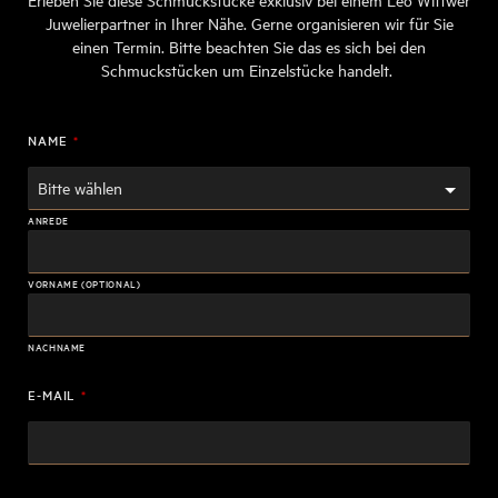
Erleben Sie diese Schmuckstücke exklusiv bei einem Leo Wittwer
Juwelierpartner in Ihrer Nähe. Gerne organisieren wir für Sie
einen Termin. Bitte beachten Sie das es sich bei den
Schmuckstücken um Einzelstücke handelt.
NAME
*
ANREDE
VORNAME (OPTIONAL)
NACHNAME
E-MAIL
*