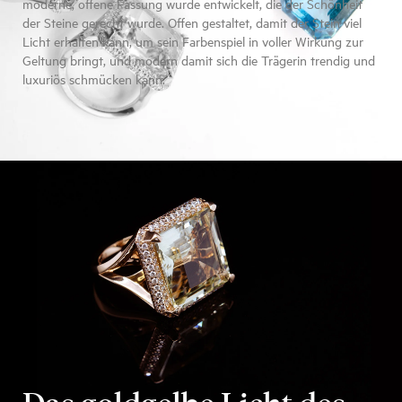
moderne, offene Fassung wurde entwickelt, die der Schönheit
der Steine gerecht wurde. Offen gestaltet, damit der Stein viel
Licht erhalten kann, um sein Farbenspiel in voller Wirkung zur
Geltung bringt, und modern damit sich die Trägerin trendig und
luxuriös schmücken kann.