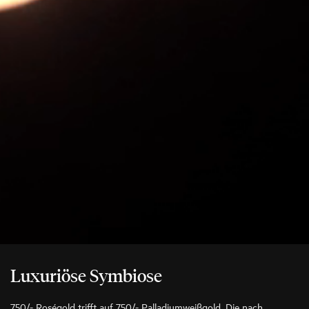
Luxuriöse Symbiose
750/- Roségold trifft auf 750/- Palladiumweißgold. Die nach