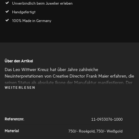
Unverbindlich beim Juwelier erleben
Handgefertigt
100% Made in Germany
Über den Artikel
Das Leo Wittwer Kreuz hat über Jahre zahlreiche
Neuinterpretationen von Creative Director Frank Maier erfahren, die
seinen Status als absolute Ikone der Manufaktur manifestieren. Der
WEITERLESEN
Ring im Crosses-Design nimmt die moderne Designsprache auf und
ergänzt damit perfekt das Kreuz für einen vollkommenen,
eleganten Look.
Referenznr.
11-0933076-1000
Material
750/- Roségold
,
750/- Weißgold