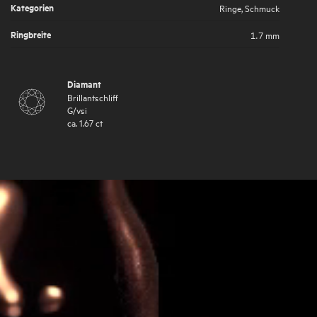
Kategorien
Ringe
,
Schmuck
Ringbreite
1.7 mm
Diamant
Brillantschliff
G
/
vsi
ca.
1.67
ct