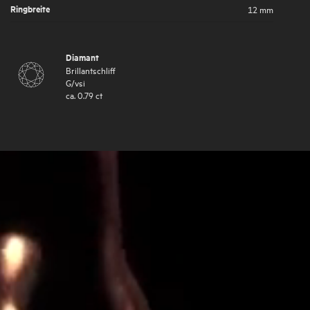
Ringbreite
12 mm
Diamant
Brillantschliff
G
/
vsi
ca.
0.79
ct