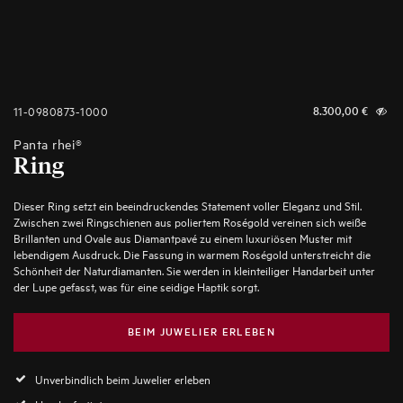
11-0980873-1000
8.300,00
€
Panta rhei®
Ring
Dieser Ring setzt ein beeindruckendes Statement voller Eleganz und Stil.
Zwischen zwei Ringschienen aus poliertem Roségold vereinen sich weiße
Brillanten und Ovale aus Diamantpavé zu einem luxuriösen Muster mit
lebendigem Ausdruck. Die Fassung in warmem Roségold unterstreicht die
Schönheit der Naturdiamanten. Sie werden in kleinteiliger Handarbeit unter
der Lupe gefasst, was für eine seidige Haptik sorgt.
BEIM JUWELIER ERLEBEN
Unverbindlich beim Juwelier erleben