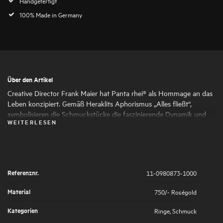
Handgefertigt
100% Made in Germany
Über den Artikel
Creative Director Frank Maier hat Panta rhei® als Hommage an das
Leben konzipiert. Gemäß Heraklits Aphorismus „Alles fließt“,
symbolisieren die Schmuckstücke die faszinierende Dynamik und
WEITERLESEN
den ständigen Wandel des Lebens. Runde und ovale Formen
schmiegen sich harmonisch aneinander und verleihen dem
Schmuck seine faszinierende Ausdruckskraft und Femininität. Die
kunstvoll gesetzten Highlights aus großen und kleinen
Naturdiamanten symbolisieren die großen und kleinen Momente
Referenznr.
11-0980873-1000
des Lebens, die es wert sind, von uns gefeiert zu werden.
Material
750/- Roségold
Kategorien
Ringe
,
Schmuck