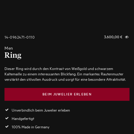
14-0962471-0110
3.600,00
€
Men
Ring
Dieser Ring wird durch den Kontrast von Weißgold und schwarzem
Kaltemaille zu einem interessanten Blickfang. Ein markantes Rautenmuster
verstärkt den stilvollen Ausdruck und sorgt für eine besondere Attraktivität.
BEIM JUWELIER ERLEBEN
Unverbindlich beim Juwelier erleben
Handgefertigt
100% Made in Germany