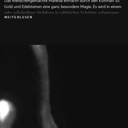
Das menschengemachte Material entfacht durch den Kontrast zu
Gold und Edelsteinen eine ganz besondere Magie. Es wird in einem
sehr aufwändigen Verfahren in zahlreichen Schritten aufgetragen
WEITERLESEN
und für seine Strapazierfähigkeit, hohen Tragekomfort und die
Möglichkeit kreativster Farbgebung geschätzt.