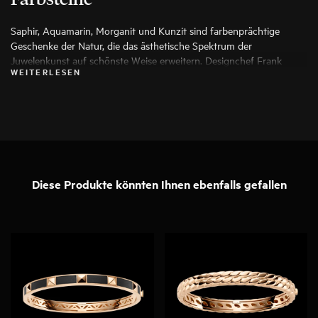
Saphir, Aquamarin, Morganit und Kunzit sind farbenprächtige
Geschenke der Natur, die das ästhetische Spektrum der
Juwelenkunst auf schönste Weise erweitern. Designchef Frank
WEITERLESEN
Maier wählt für seine Arbeiten ausschließlich die besten Exemplare
aus, damit aus ihnen ein besonderes Schmuckstück entstehen kann.
Diese Produkte könnten Ihnen ebenfalls gefallen