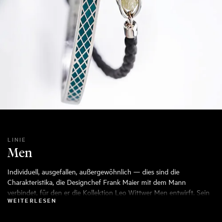
LINIE
Men
Individuell, ausgefallen, außergewöhnlich — dies sind die
Charakteristika, die Designchef Frank Maier mit dem Mann
verbindet, für den er die Kollektion Leo Wittwer Men entwirft. Sein
WEITERLESEN
wichtigstes Anliegen: der Träger soll dieses besondere Gefühl
bekommen, etwas zu besitzen, dass absolut außergewöhnlich ist.