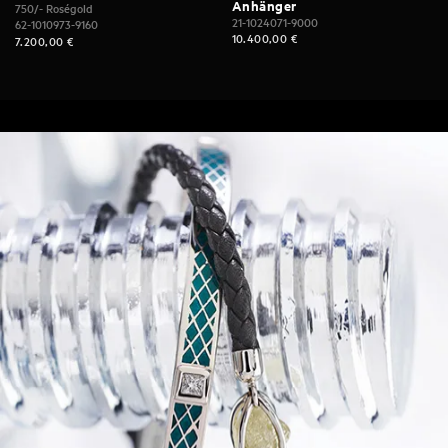
Anhänger
750/- Roségold
21-1024071-9000
62-1010973-9160
10.400,00
€
7.200,00
€