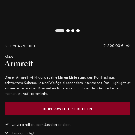
2
1
3
4
65-0904571-1000
21.400,00
€
Men
Armreif
Dieser Armreif wirkt durch seine klaren Linien und den Kontrast aus
schwarzem Kaltemaille und Weißgold besonders interessant. Das Highlight ist
ein einzelner weißer Diamant im Princess-Schliff, der dem Armreif einen
markanten Auftritt verleiht.
BEIM JUWELIER ERLEBEN
Unverbindlich beim Juwelier erleben
Handgefertigt