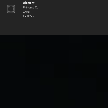
Diamant
Princess Cut
G
/
vsi
1
x
0.27
ct