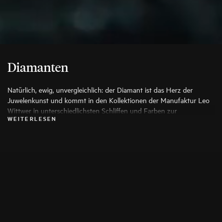
Diamanten
Natürlich, ewig, unvergleichlich: der Diamant ist das Herz der
Juwelenkunst und kommt in den Kollektionen der Manufaktur Leo
Wittwer in unterschiedlichsten Schliffen und Farben zur
WEITERLESEN
Anwendung, die seine Schönheit auf die Spitze treiben. Es werden
ausschließlich die besten Diamanten verwendet, jeder Stein wird vor
seiner Verarbeitung von Spezialisten genauestens geprüft.