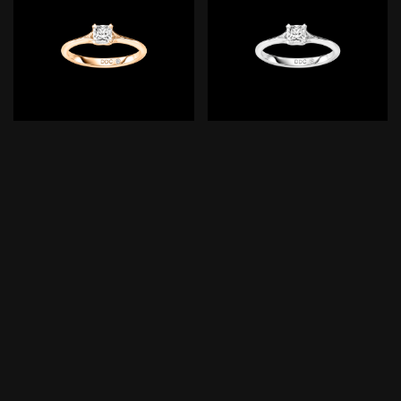
DDC
DDC
La Fleur
La Fleur
Cushion-Cut, 750/- Roségold
Cushion-Cut, 750/- Weißgold
10-1030173
10-1030171
ab
3.900,00
€
ab
3.900,00
€