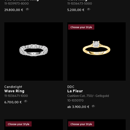
11-1039973-8000
11-1036473-5000
29.800,00
€
5.200,00
€
Choose your Style
Candlelight
DDC
Wave Ring
La Fleur
11-1036471-1000
Cushion-Cut, 750/- Gelbgold
10-1030170
6.700,00
€
ab
3.900,00
€
Choose your Style
Choose your Style