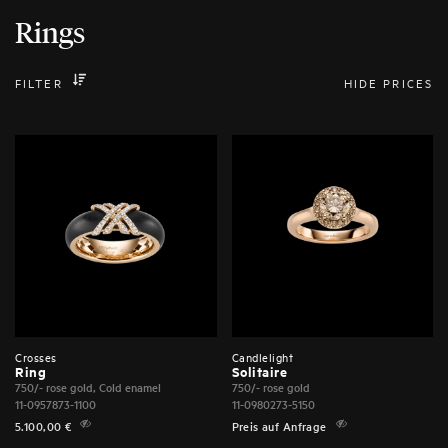
Rings
FILTER
HIDE PRICES
Crosses
Candlelight
Ring
Solitaire
750/- rose gold, Cold enamel
750/- rose gold
11-0957873-1100
11-0980273-5150
5.100,00
€
Preis auf Anfrage